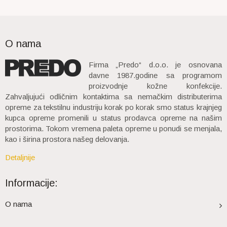
O nama
Firma „Predo“ d.o.o. je osnovana
davne 1987.godine sa programom
proizvodnje kožne konfekcije.
Zahvaljujući odličnim kontaktima sa nemačkim distributerima
opreme za tekstilnu industriju korak po korak smo status krajnjeg
kupca opreme promenili u status prodavca opreme na našim
prostorima. Tokom vremena paleta opreme u ponudi se menjala,
kao i širina prostora našeg delovanja.
Detaljnije
Informacije:
O nama