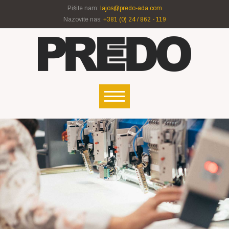
Pišite nam:
lajos@predo-ada.com
Nazovite nas:
+381 (0) 24 / 862 - 119