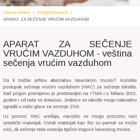
Glavna strana
Pregled pribora
APARAT ZA SEČENJE VRUĆIM VAZDUHOM
APARAT ZA SEČENJE
VRUĆIM VAZDUHOM - veština
sečenja vrućim vazduhom
Da li tražite jeftinu alternativu laserskom mostu? Koristite
postupak sečenja vrućim vazduhom (HAC) za sečenje tekstila.
Naš pogon premijerno je predstavljen na ITMA-i u Milanu 2015.
godine i od tada se dokazao. Jedinice se takođe mogu naknadno
ugraditi u naše glave za vezenje ZSK.
Uz pomoć HAC uređaja, naročito se mogu precizno seći
sintetički materijali. Ostali materijali kao što su pamuk se može
seći, ali sečenje tada ostavlja tipične tragove laserskog mosta.